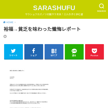
SARASHUFU
SEARCH
サラシュフカズノリの脱サラ主夫！三人の子と歩む道
HOME
裕福→貧乏を味わった懺悔レポート
ツイート
シェア
はてブ
送る
Pocket