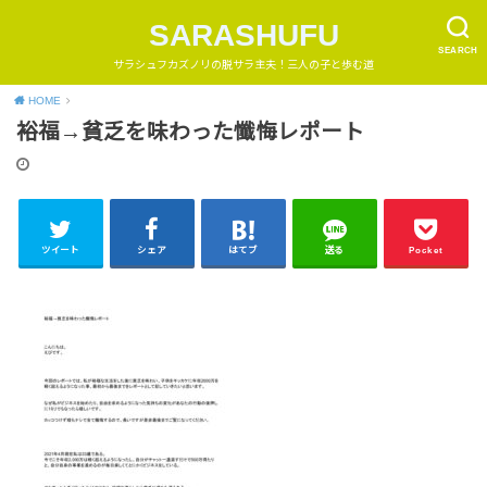
SARASHUFU
SEARCH
サラシュフカズノリの脱サラ主夫！三人の子と歩む道
HOME
裕福→貧乏を味わった懺悔レポート
ツイート
シェア
はてブ
送る
Pocket