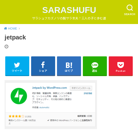
SARASHUFU
SEARCH
サラシュフカズノリの脱サラ主夫！三人の子と歩む道
HOME
jetpack
ツイート
シェア
はてブ
送る
Pocket