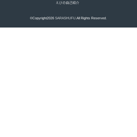
えびの自己紹介
©Copyright2026
SARASHUFU
.All Rights Reserved.