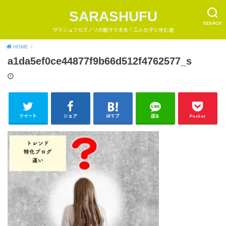
SARASHUFU
SEARCH
サラシュフカズノリの脱サラ主夫！三人の子と歩む道
HOME
a1da5ef0ce44877f9b66d512f4762577_s
ツイート
シェア
はてブ
送る
Pocket